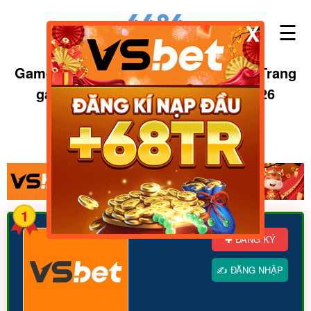
☰
X
Game bài đổi thưởng LOAN - Top 10 Trang
game bài uy tín xanh chín nhất 2026
✚ ĐĂNG KÝ 6686
✍ ĐĂNG NHẬP 6686
1
✚ ĐĂNG KÝ
✍ ĐĂNG NHẬP