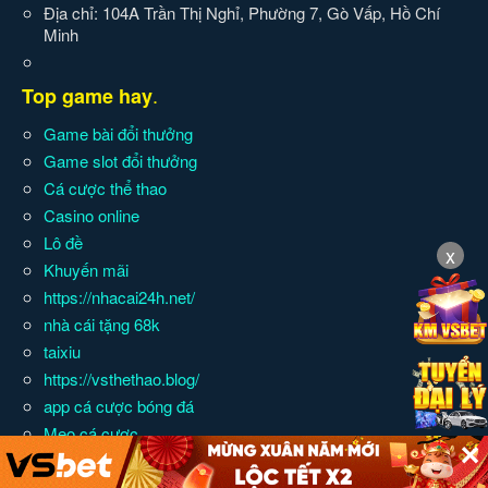
Địa chỉ: 104A Trần Thị Nghỉ, Phường 7, Gò Vấp, Hồ Chí
tư duy và chiến thuật cao.
Minh
Trò chơi quốc tế được ưa chuộng, dễ
Baccarat:
.
Top game hay
chơi với tỷ lệ thắng cao.
Cổng chơi chuyên nghiệp, giao diện thực
Poker:
Game bài đổi thưởng
Game slot đổi thưởng
tế như đang tại sòng bạc.
Cá cược thể thao
Lối chơi nhanh, kịch tính, phù hợp với
Liêng:
Casino online
những người thích mạo hiểm.
Lô đề
x
Khuyến mãi
68 GAME BÀI - HỆ SINH THÁI GAME BÀI
https://nhacai24h.net/
ĐỔI THƯỞNG TOÀN DIỆN
nhà cái tặng 68k
taixiu
https://vsthethao.blog/
app cá cược bóng đá
Mẹo cá cược
✕
Giới thiệu
|
Liên hệ
|
Điều khoản