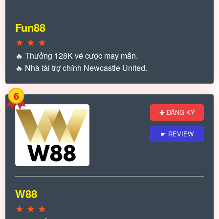
Fun88
★
★
★
🔥 Thưởng 128K vé cược may mắn.
🔥 Nhà tài trợ chính Newcastle United.
6
✚ ĐĂNG KÝ
☛ REVIEW
W88
★
★
★