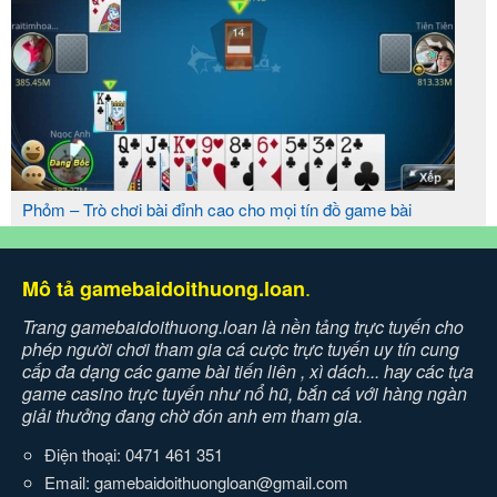
Cổng game đổi thưởng số
Hoàn trả hàng ngày:
1 hoàn tiền 5% tổng cược thua mỗi ngày, không
giới hạn số lần.
Mời bạn nhận ngay
Thưởng giới thiệu bạn bè:
200.000 VNĐ mỗi lượt, không giới hạn số người
mời.
Phỏm – Trò chơi bài đỉnh cao cho mọi tín đồ game bài
Tham gia các
Sự kiện đặc biệt hàng tháng:
mini-game và nhận thưởng lên đến 50.000.000
.
Mô tả gamebaidoithuong.loan
VNĐ.
Trang gamebaidoithuong.loan là nền tảng trực tuyến cho
phép người chơi tham gia cá cược trực tuyến uy tín cung
TOP GAME BÀI NỔI BẬT TẠI 6686
cấp đa dạng các game bài tiến liên , xì dách... hay các tựa
game casino trực tuyến như nổ hũ, bắn cá với hàng ngàn
Luật chơi đơn giản, cơ hội
Tiến lên miền Nam:
giải thưởng đang chờ đón anh em tham gia.
thắng lớn với tỷ lệ đổi thưởng hấp dẫn.
Điện thoại: 0471 461 351
Email:
gamebaidoithuongloan@gmail.com
Game bài truyền thống, yêu cầu kỹ năng
Phỏm: