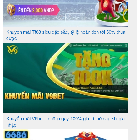
Áp dụng cho tài khoản
Tặng 150% nạp lần đầu:
mới, tối đa lên đến 3.000.000 VNĐ.
Hoàn tiền 10% mỗi tuần cho người
Hoàn trả VIP:
Khuyến mãi Tf88 siêu đặc sắc, tỷ lệ hoàn tiền tới 50% thua
chơi đạt cấp độ VIP, không giới hạn số tiền.
cược
Tham gia vòng quay để
Quay số may mắn:
nhận thưởng tiền mặt từ 50.000 đến 5.000.000
VNĐ.
Đổi điểm nhận thưởng
Chương trình tích điểm:
với nhiều phần quà giá trị.
NHỮNG TỰA GAME BÀI NỔI BẬT TẠI VSBET
Trò chơi game đánh bài đổi thưởng
Xóc đĩa:
Khuyến mãi V9bet - nhận ngay 100% giá trị thẻ nạp khi gia
nhập
truyền thống với tỷ lệ cược linh hoạt.
Đơn giản, dễ thắng, phù hợp với mọi đối
Ba cây: