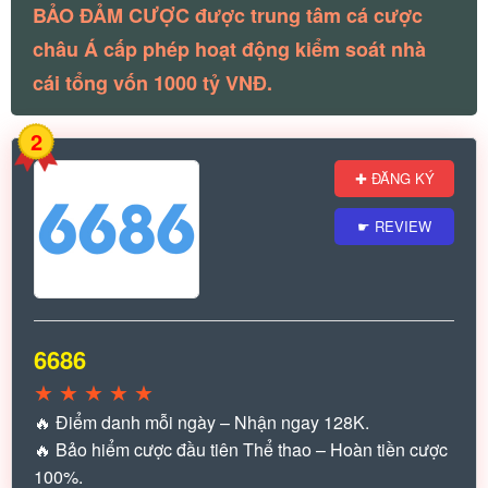
BẢO ĐẢM CƯỢC được trung tâm cá cược
châu Á cấp phép hoạt động kiểm soát nhà
cái tổng vốn 1000 tỷ VNĐ.
2
✚ ĐĂNG KÝ
☛ REVIEW
6686
★
★
★
★
★
🔥 Điểm danh mỗi ngày – Nhận ngay 128K.
🔥 Bảo hiểm cược đầu tiên Thể thao – Hoàn tiền cược
100%.