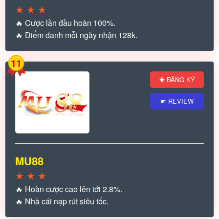
★
★
★
🔥 Cược lần đầu hoàn 100%.
🔥 Điểm danh mỗi ngày nhận 128k.
11
✚ ĐĂNG KÝ
☛ REVIEW
MU88
★
★
★
🔥 Hoàn cược cao lên tới 2.8%.
🔥 Nhà cái nạp rút siêu tốc.