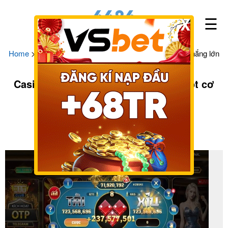
☰
X
Home
>
Casino trực tuyến - Đa dạng game hot cơ hội thắng lớn
dễ dàng
Casino trực tuyến - Đa dạng game hot cơ
hội thắng lớn dễ dàng
✚ ĐĂNG KÝ 6686
✍ ĐĂNG NHẬP 6686