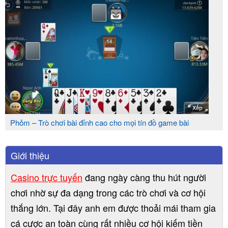
Phỏm – Trò chơi bài đỉnh cao cho mọi tín đồ game bài
Giới thiệu
Casino trực tuyến
đang ngày càng thu hút người
chơi nhờ sự đa dạng trong các trò chơi và cơ hội
thắng lớn. Tại đây anh em được thoải mái tham gia
cá cược an toàn cùng rất nhiều cơ hội kiếm tiền