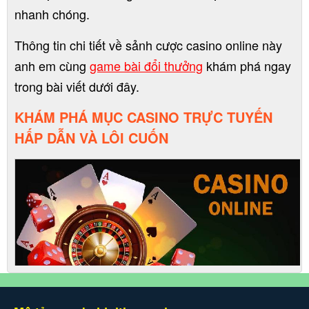
nhanh chóng.
Thông tin chi tiết về sảnh cược casino online này
anh em cùng
game bài đổi thưởng
khám phá ngay
trong bài viết dưới đây.
KHÁM PHÁ MỤC CASINO TRỰC TUYẾN
HẤP DẪN VÀ LÔI CUỐN